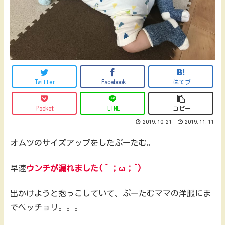
Twitter
Facebook
はてブ
Pocket
LINE
コピー
2019.10.21
2019.11.11
オムツのサイズアップをしたぷーたむ。
早速
ウンチが漏れました(´；ω；`)
出かけようと抱っこしていて、ぷーたむママの洋服にま
でベッチョリ。。。