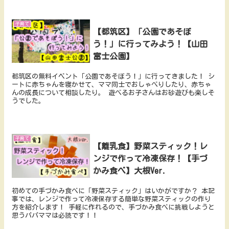
子育て
【都筑区】「公園であそぼ
う！」に行ってみよう！【山田
富士公園】
都筑区の無料イベント「公園であそぼう！」に行ってきました！ シ
ートに赤ちゃんを寝かせて、ママ同士でおしゃべりしたり、赤ちゃ
んの成長について相談したり。 遊べるお子さんはお砂遊びも楽しそ
うでした。
子育て
【離乳食】野菜スティック！レ
ンジで作って冷凍保存！【手づ
かみ食べ】大根Ver.
初めての手づかみ食べに「野菜スティック」はいかがですか？ 本記
事では、レンジで作って冷凍保存する簡単な野菜スティックの作り
方を紹介します！ 手軽に作れるので、手づかみ食べに挑戦しようと
思うパパママは必読です！！