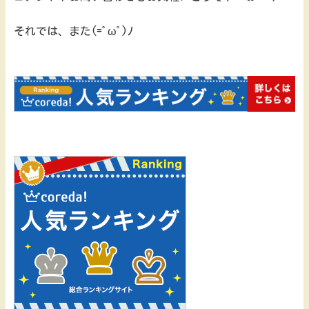
それでは、また(=ﾟωﾟ)ﾉ