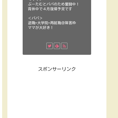
ぷーたむとパパのため奮闘中！
育休中で４月復帰予定です
＜パパ＞
退職⇨大学院⇨再就職＠障害枠
ママが大好き！
スポンサーリンク